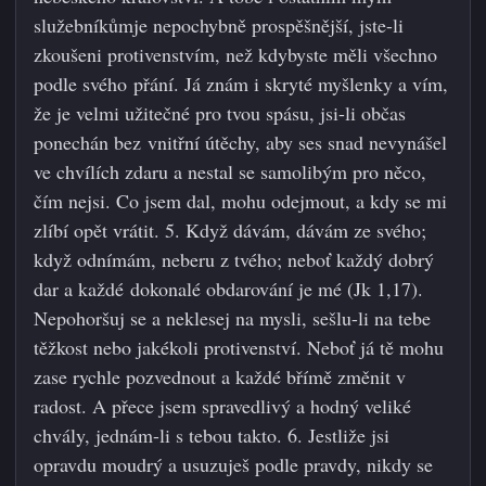
služebníkůmje nepochybně prospěšnější, jste-li
zkoušeni protivenstvím, než kdybyste měli všechno
podle svého přání. Já znám i skryté myšlenky a vím,
že je velmi užitečné pro tvou spásu, jsi-li občas
ponechán bez vnitřní útěchy, aby ses snad nevynášel
ve chvílích zdaru a nestal se samolibým pro něco,
čím nejsi. Co jsem dal, mohu odejmout, a kdy se mi
zlíbí opět vrátit. 5. Když dávám, dávám ze svého;
když odnímám, neberu z tvého; neboť každý dobrý
dar a každé dokonalé obdarování je mé (Jk 1,17).
Nepohoršuj se a neklesej na mysli, sešlu-li na tebe
těžkost nebo jakékoli protivenství. Neboť já tě mohu
zase rychle pozvednout a každé břímě změnit v
radost. A přece jsem spravedlivý a hodný veliké
chvály, jednám-li s tebou takto. 6. Jestliže jsi
opravdu moudrý a usuzuješ podle pravdy, nikdy se