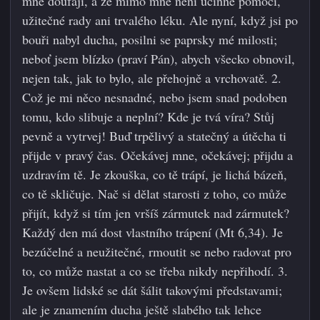
mne doufají, a že mimo mne není účinné pomoci,
užitečné rady ani trvalého léku. Ale nyní, když jsi po
bouři nabyl ducha, posilni se paprsky mé milosti;
neboť jsem blízko (praví Pán), abych všecko obnovil,
nejen tak, jak to bylo, ale přehojně a vrchovatě. 2.
Což je mi něco nesnadné, nebo jsem snad podoben
tomu, kdo slibuje a neplní? Kde je tvá víra? Stůj
pevně a vytrvej! Buď trpělivý a statečný a útěcha ti
přijde v pravý čas. Očekávej mne, očekávej; přijdu a
uzdravím tě. Je zkouška, co tě trápí, je lichá bázeň,
co tě skličuje. Nač si dělat starosti z toho, co může
přijít, když si tím jen vršíš zármutek nad zármutek?
Každý den má dost vlastního trápení (Mt 6,34). Je
bezúčelné a neužitečné, rmoutit se nebo radovat pro
to, co může nastat a co se třeba nikdy nepřihodí. 3.
Je ovšem lidské se dát šálit takovými představami;
ale je znamením ducha ještě slabého tak lehce