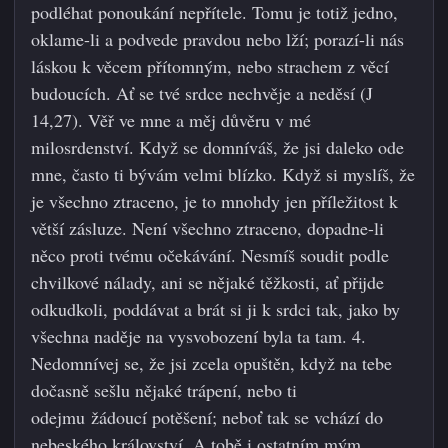
podléhat ponoukání nepřítele. Tomu je totiž jedno,
oklame-li a podvede pravdou nebo lží; porazí-li nás
láskou k věcem přítomným, nebo strachem z věcí
budoucích. Ať se tvé srdce nechvěje a neděsí (J
14,27). Věř ve mne a měj důvěru v mé
milosrdenství. Když se domníváš, že jsi daleko ode
mne, často ti bývám velmi blízko. Když si myslíš, že
je všechno ztraceno, je to mnohdy jen příležitost k
větší zásluze. Není všechno ztraceno, dopadne-li
něco proti tvému očekávání. Nesmíš soudit podle
chvilkové nálady, ani se nějaké těžkosti, ať přijde
odkudkoli, poddávat a brát si ji k srdci tak, jako by
všechna naděje na vysvobození byla ta tam. 4.
Nedomnívej se, že jsi zcela opuštěn, když na tebe
dočasně sešlu nějaké trápení, nebo ti
odejmu žádoucí potěšení; neboť tak se vchází do
nebeského království. A tobě i ostatním mým