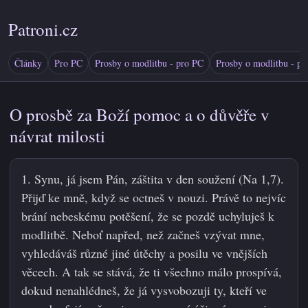
Patroni.cz
Články
Pro PC
Prosby o modlitbu - pro PC
Prosby o modlitbu - pr
O prosbě za Boží pomoc a o důvěře v
návrat milosti
1. Synu, já jsem Pán, záštita v den soužení (Na 1,7).
Přijď ke mně, když se octneš v nouzi. Právě to nejvíc
brání nebeskému potěšení, že se pozdě uchyluješ k
modlitbě. Neboť napřed, než začneš vzývat mne,
vyhledáváš různé jiné útěchy a posilu ve vnějších
věcech. A tak se stává, že ti všechno málo prospívá,
dokud nenahlédneš, že já vysvobozuji ty, kteří ve