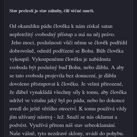
Stav prelesti je stav záhuby, čili věčné smrti.
Od okamžiku pádu člověka k nám získal satan
nepřetržitý svobodný přístup a má na něj právo.
Jeho moci, poslušnosti vůči němu se člověk podřídil
dobrovolně, odmítl podřízení se Bohu. Bůh člověka
vykoupil. Vykoupenému člověku je nabídnuta
svoboda být poslušný buď Bohu, nebo ďáblu. A aby
se tato svoboda projevila bez donucení, je ďáblu
dovoleno přistupovat k člověku. Je velmi přirozené,
že ďábel vynakládá všechny síly k tomu, aby člověka
udržel ve vztahu jaký byl po pádu, nebo ho dokonce
uvedl do ještě většího otroctví. K tomu používá vždy
jím užívaný nástroj - lež. Snaží se nás oklamat a
podvést. Využívá přitom náš stav sebeoklamání.
Naše vášně, tyto nezdravé sklony, uvádí do pohybu.