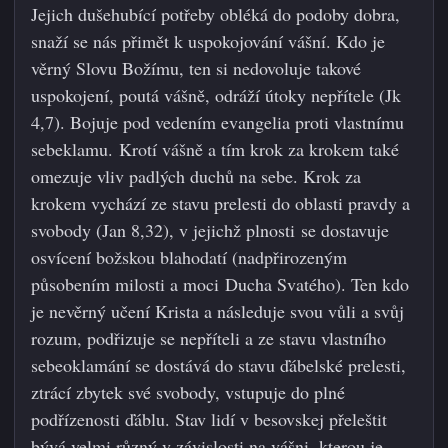
Jejich dušehubící potřeby obléká do podoby dobra,
snaží se nás přimět k uspokojování vášní. Kdo je
věrný Slovu Božímu, ten si nedovoluje takové
uspokojení, poutá vášně, odráží útoky nepřítele (Jk
4,7). Bojuje pod vedením evangelia proti vlastnímu
sebeklamu. Krotí vášně a tím krok za krokem také
omezuje vliv padlých duchů na sebe. Krok za
krokem vychází ze stavu prelesti do oblasti pravdy a
svobody (Jan 8,32), v jejichž plnosti se dostavuje
osvícení božskou blahodatí (nadpřirozeným
působením milosti a moci Ducha Svatého). Ten kdo
je nevěrný učení Krista a následuje svou vůli a svůj
rozum, podřizuje se nepříteli a ze stavu vlastního
sebeoklamání se dostává do stavu ďábelské prelesti,
ztrácí zbytek své svobody, vstupuje do plné
podřízenosti ďáblu. Stav lidí v besovskej přeleštit
bývá velmi různý v závislosti na vášni, kterou je