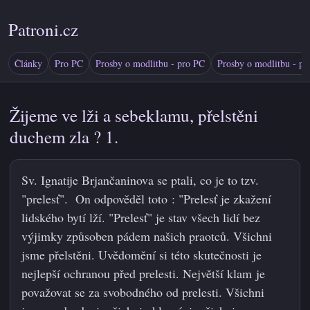
Patroni.cz
Články
Pro PC
Prosby o modlitbu - pro PC
Prosby o modlitbu - pr
Žijeme ve lži a sebeklamu, přelstěni
duchem zla ? 1.
Sv. Ignatije Brjančaninova se ptali, co je to tzv.
"prelesť". On odpověděl toto : "Prelesť je zkažení
lidského bytí lží. "Prelesť" je stav všech lidí bez
výjimky způsoben pádem našich praotců. Všichni
jsme přelstěni. Uvědomění si této skutečnosti je
nejlepší ochranou před prelesti. Největší klam je
považovat se za svobodného od prelesti. Všichni