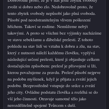
zvolit si dobro nebo zlo. Nedobrovolně proto, že
tento zbytek svobody nepůsobí jako plná svoboda.
Působí pod neodstranitelným vlivem poškození
hříchem. Takoví se rodíme. Nemůžeme nebýt
takovými. A proto se všichni bez výjimky nacházíme
ve stavu sebeklamu a ďábelské prelesti. Z tohoto
pohledu na stav lidí ve vztahu k dobru a zlu, na stav,
který z nutnosti náleží každému člověku, vyplývá
následující určení prelesti, které ji objasňuje celkem
dostačujícím způsobem: prelesť je přisvojení si lži,
kterou považujeme za pravdu. Prelesť působí nejprve
na podobu myšlenek, když je přijata a zvrátí jejich
podobu. Bezprostředně vstupuje do srdce a zvrátí
jeho city. Ovládne podstatu člověka a rozléhá se do
vší jeho činnosti. Otravuje samotné tělo jako
nerozdělitelně spojené Tvůrcem s duší.