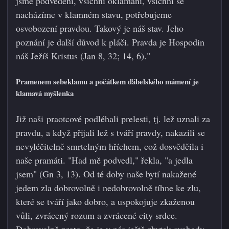
jsme podvedeni, všichni oklamáni, všichni se
nacházíme v klamném stavu, potřebujeme
osvobození pravdou. Takový je náš stav. Jeho
poznání je další důvod k pláči. Pravda je Hospodin
náš Ježíš Kristus (Jan 8, 32; 14, 6)."
Pramenem sebeklamu a počátkem ďábelského mámení je
klamavá myšlenka
Již naši praotcové podléhali prelesti, tj. lež uznali za
pravdu, a když přijali lež s tváří pravdy, nakazili se
nevyléčitelně smrtelným hříchem, což dosvědčila i
naše pramáti. "Had mě podvedl," řekla, "a jedla
jsem" (Gn 3, 13). Od té doby naše bytí nakažené
jedem zla dobrovolně i nedobrovolně tíhne ke zlu,
které se tváří jako dobro, a uspokojuje zkaženou
vůli, zvrácený rozum a zvrácené city srdce.
Dobrovolně proto, že je v nás ještě zbytek svobody